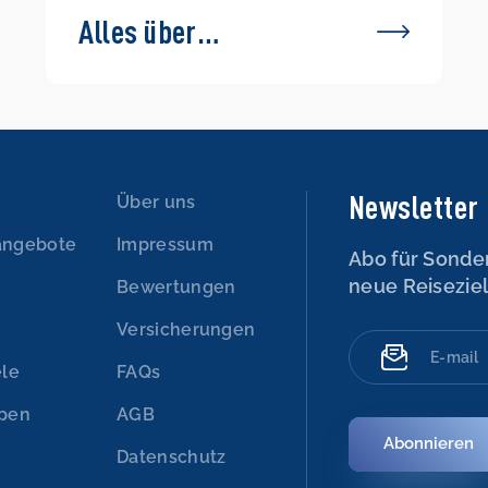
Alles über
Griechenland
Newsletter
n
Über uns
angebote
Impressum
Abo für Sonde
neue Reisezie
Bewertungen
Versicherungen
ele
FAQs
ypen
AGB
Abonnieren
Datenschutz