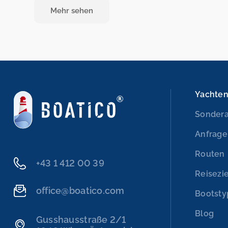
Mehr sehen
Yachte
Sonder
Anfrage
Routen
+43 1 412 00 39
Reisezi
office@boatico.com
Bootst
Blog
Gusshausstraße 2/1