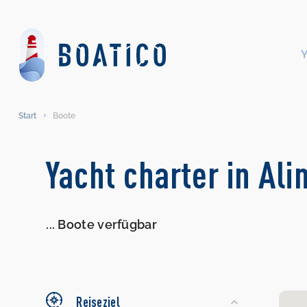
Start
Boote
Search
Yacht charter in Al
Yachts
...
Boote verfügbar
Reiseziel