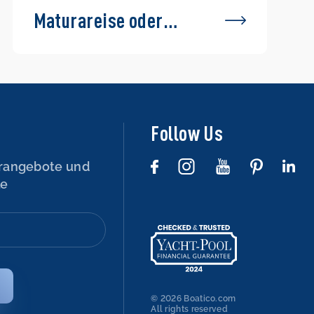
Maturareise oder
Abifahrt auf einem
Boot – geht das?
Follow Us
rangebote und
le
© 2026 Boatico.com
All rights reserved