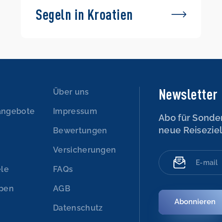
Segeln in Kroatien
Newsletter
n
Über uns
angebote
Impressum
Abo für Sonde
neue Reisezie
Bewertungen
Versicherungen
ele
FAQs
ypen
AGB
Abonnieren
Datenschutz