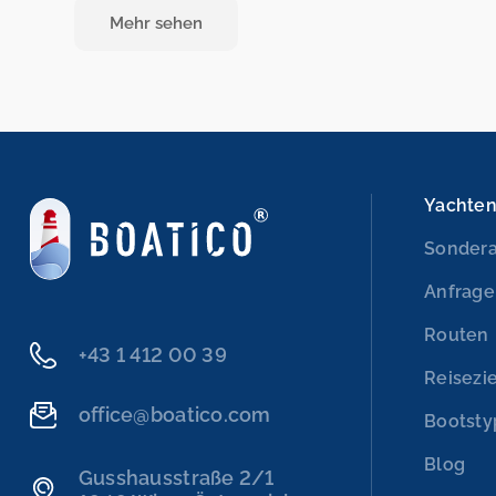
Mehr sehen
Yachte
Sonder
Anfrage
Routen
+43 1 412 00 39
Reisezi
office@boatico.com
Bootst
Blog
Gusshausstraße 2/1