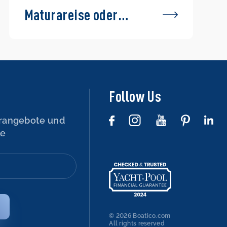
Maturareise oder
Abifahrt auf einem
Boot – geht das?
Follow Us
rangebote und
le
© 2026 Boatico.com
All rights reserved