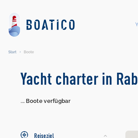
Start
Boote
Search
Yacht charter in Ra
Yachts
...
Boote verfügbar
Reiseziel