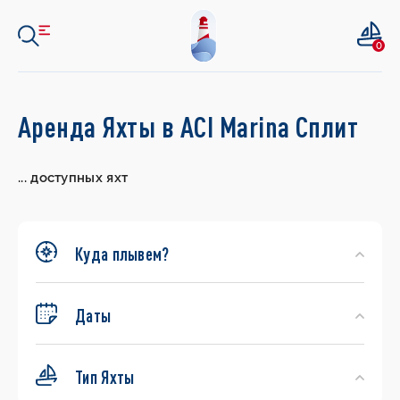
0
Search
Аренда Яхты в ACI Marina Сплит
Yachts
...
доступных яхт
Куда плывем?
Даты
Тип Яхты