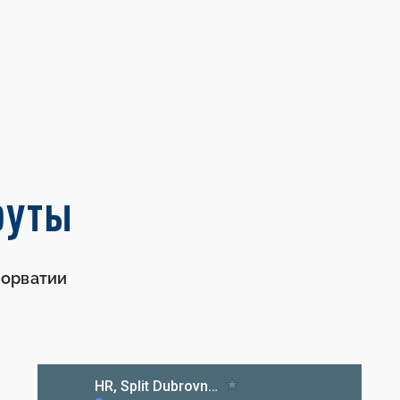
руты
Хорватии