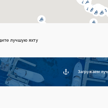
дите лучшую яхту
Загружаем лучш