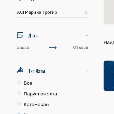
Даты
Най
Тип Яхты
Тип
Все
Яхты
Парусная яхта
Катамаран