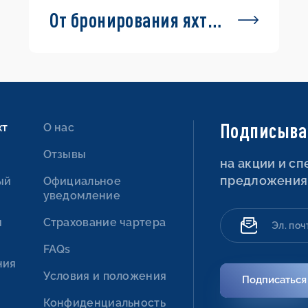
От бронирования яхты
до выхода в море
Подписыва
хт
О нас
Отзывы
на акции и с
предложения
ый
Официальное
уведомление
ы
Страхование чартера
FAQs
ния
Условия и положения
Подписаться
Конфиденциальность