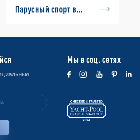
Парусный спорт в
Хорватии —
маршруты и
информация
йся
Мы в соц. сетях
пециальные