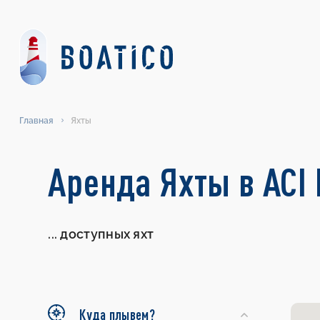
Главная
Яхты
Search
Аренда Яхты в ACI
Yachts
...
доступных яхт
Куда плывем?