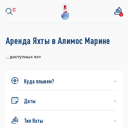
0
Search
Аренда Яхты в Алимос Марине
Yachts
...
доступных яхт
Куда плывем?
Даты
Тип Яхты