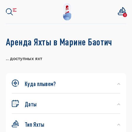
0
Search
Аренда Яхты в Марине Баотич
Yachts
...
доступных яхт
Куда плывем?
Даты
Тип Яхты