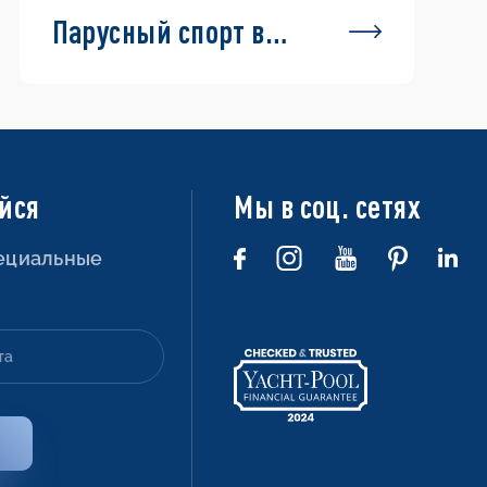
Парусный спорт в
Хорватии —
маршруты и
информация
йся
Мы в соц. сетях
пециальные