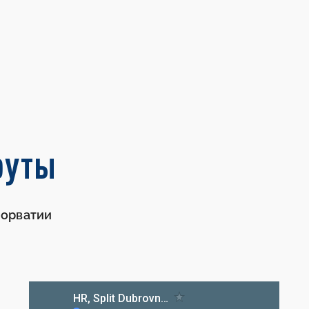
руты
Хорватии