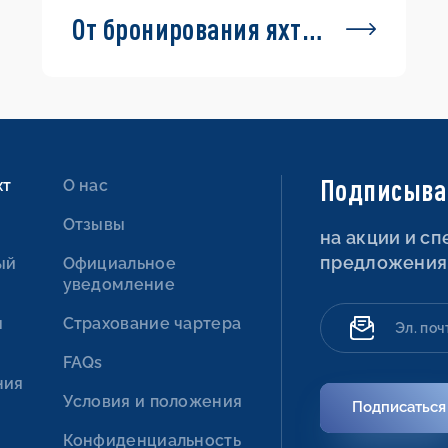
От бронирования яхты
до выхода в море
Подписыва
хт
О нас
Отзывы
на акции и с
предложения
ый
Официальное
уведомление
ы
Страхование чартера
FAQs
ния
Условия и положения
Подписаться
Конфиденциальность