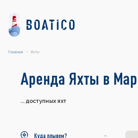
Главная
Яхты
Search
Аренда Яхты в Мар
Yachts
...
доступных яхт
Куда плывем?