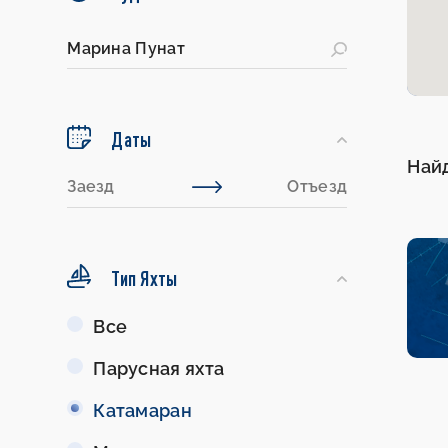
Даты
Най
Тип Яхты
Тип
Все
Яхты
Парусная яхта
Катамаран