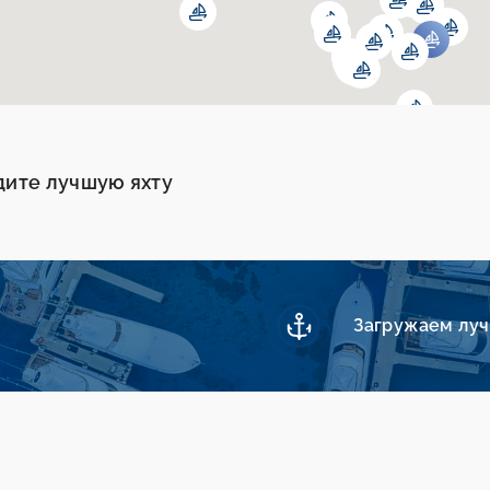
дите лучшую яхту
Загружаем лучш