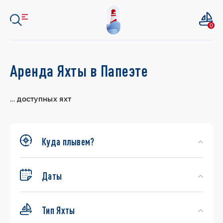
0
Search
Аренда Яхты в Папеэте
Yachts
...
доступных яхт
Куда плывем?
Даты
Тип Яхты