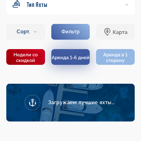
Тип Яхты
Недели со
Аренда в 1
Аренда 1-6 дней
скидкой
сторону
Загружаем лучшие яхты...