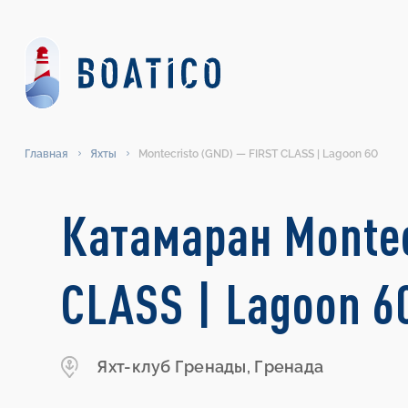
Главная
Яхты
Montecristo (GND) — FIRST CLASS | Lagoon 60
Катамаран Montec
CLASS | Lagoon 6
Яхт-клуб Гренады, Гренада