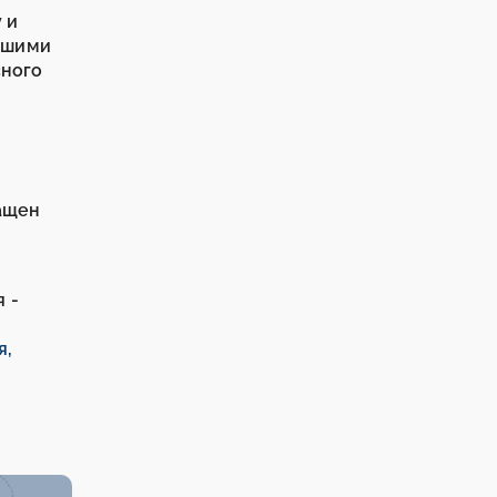
 и
нашими
сного
ращен
 -
я,