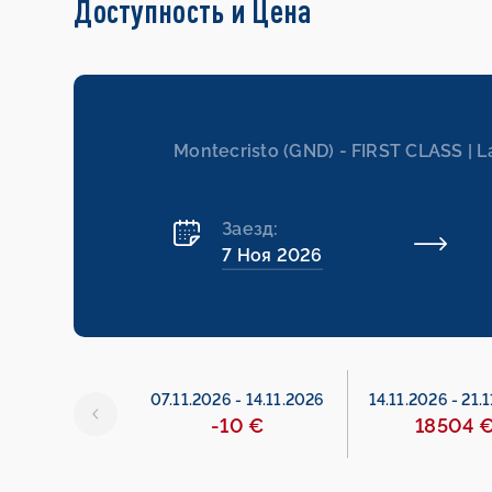
Доступность и Цена
Montecristo (GND) - FIRST CLASS | 
Заезд:
7 Ноя 2026
26
-
07.11.2026
07.11.2026
-
14.11.2026
14.11.2026
-
21.
нировано
-10 €
18504 