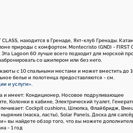
T CLASS, находится в Гренаде, Яхт-клуб Гренады. Ката
 лоне природы с комфортом. Montecristo (GND) - FIRST
 Эта Lagoon 60 лучше всего подходит для морской про
забронировать со шкипером или без него.
 каюты с 10 спальными местами и может вместить до 
льное белье и полотенца предоставляются - см.
ии и услуги»
.
а и имеет: Кондиционер, Носовое подруливающее
ите, Колонки в кабине, Электрический туалет, Генерат
спечивает: Cockpit cushions, Шлюпка, Флайбридж, В
ныряния (маска, ласты), Solar Panels, Доска для сапс
уги» вы найдете обзор того, что вы можете дополнител
а - 1 год