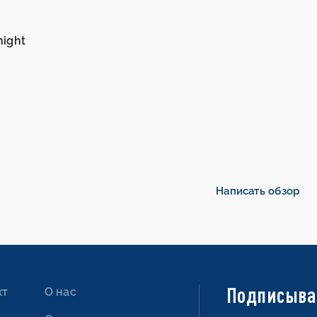
night
Написать обзор
Подписыва
хт
О нас