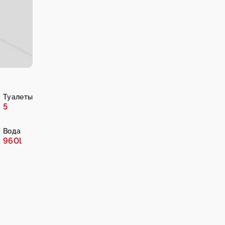
Туалеты
5
Вода
960l