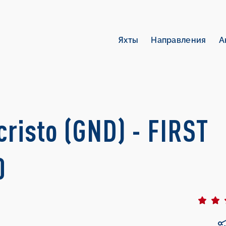
Яхты
Направления
А
risto (GND) - FIRST
0