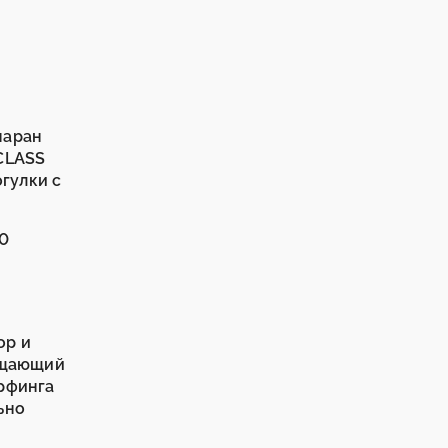
маран
 CLASS
гулки с
10
ор и
мещающий
ёрфинга
ьно