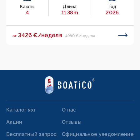
Каюты
Длина
Год
4
11.38m
2026
3426 €/неделя
4980 €/неделя
от
Каталог яхт
О нас
Акции
Отзывы
Бесплатный запрос
Официальное уведомление