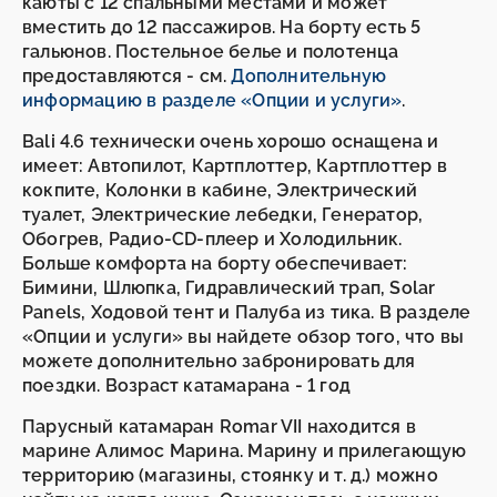
каюты с 12 спальными местами и может
вместить до 12 пассажиров. На борту есть 5
гальюнов. Постельное белье и полотенца
предоставляются - см.
Дополнительную
информацию в разделе «Опции и услуги»
.
Bali 4.6 технически очень хорошо оснащена и
имеет: Автопилот, Картплоттер, Картплоттер в
кокпите, Колонки в кабине, Электрический
туалет, Электрические лебедки, Генератор,
Обогрев, Радио-CD-плеер и Холодильник.
Больше комфорта на борту обеспечивает:
Бимини, Шлюпка, Гидравлический трап, Solar
Panels, Ходовой тент и Палуба из тика. В разделе
«Опции и услуги» вы найдете обзор того, что вы
можете дополнительно забронировать для
поездки. Возраст катамарана - 1 год
Парусный катамаран Romar VII находится в
марине Алимос Марина. Марину и прилегающую
территорию (магазины, стоянку и т. д.) можно