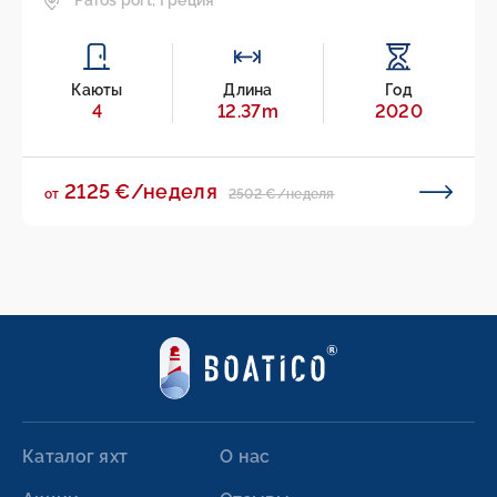
Paros port, Греция
Каюты
Длина
Год
4
12.37m
2020
2125 €/неделя
2502 €/неделя
от
Каталог яхт
О нас