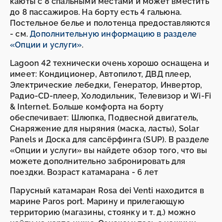
каюты с 8 спальными местами и может вместить
до 8 пассажиров. На борту есть 4 гальюна.
Постельное белье и полотенца предоставляются
- см.
Дополнительную информацию в разделе
«Опции и услуги»
.
Lagoon 42 технически очень хорошо оснащена и
имеет: Кондиционер, Автопилот, ДВД плеер,
Электрические лебедки, Генератор, Инвертор,
Радио-CD-плеер, Холодильник, Телевизор и Wi-Fi
& Internet. Больше комфорта на борту
обеспечивает: Шлюпка, Подвесной двигатель,
Снаряжение для ныряния (маска, ласты), Solar
Panels и Доска для сапсёрфинга (SUP). В разделе
«Опции и услуги» вы найдете обзор того, что вы
можете дополнительно забронировать для
поездки. Возраст катамарана - 6 лет
Парусный катамаран Rosa dei Venti находится в
марине Paros port. Марину и прилегающую
территорию (магазины, стоянку и т. д.) можно