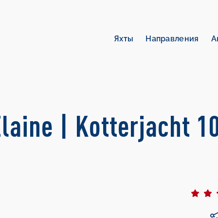
Яхты
Направления
А
aine | Kotterjacht 1