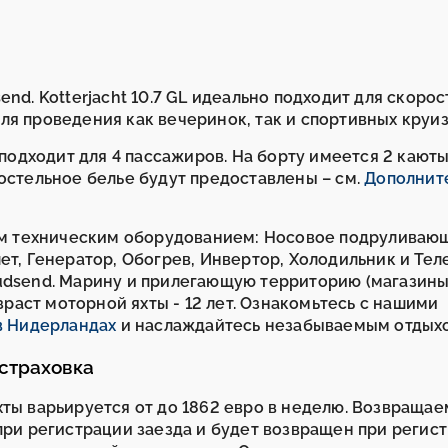
nd. Kotterjacht 10.7 GL идеально подходит для скоро
ля проведения как вечеринок, так и спортивных круиз
 подходит для 4 пассажиров. На борту имеется 2 каюты
постельное белье будут предоставлены – см.
Дополнит
ющим техническим оборудованием: Носовое подруливаю
ет, Генератор, Обогрев, Инвертор, Холодильник и Тел
oudsend. Марину и прилегающую территорию (магазины
озраст моторной яхты - 12 лет. Ознакомьтесь с нашими
в Нидерландах
и наслаждайтесь незабываемым отдых
 страховка
хты варьируется от до 1862 евро в неделю. Возвраща
 при регистрации заезда и будет возвращен при регис