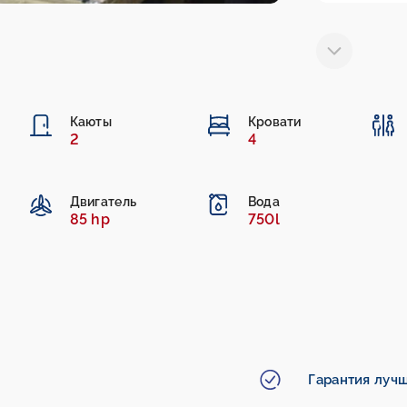
Каюты
Кровати
2
4
Двигатель
Вода
85 hp
750l
Гарантия луч