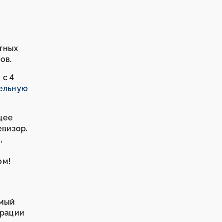
стных
ов.
 с 4
ельную
щее
евизор.
,
ом!
емый
трации