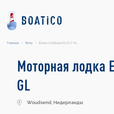
Главная
Яхты
Elaine | Kotterjacht 10.7 GL
Моторная лодка El
GL
Woudsend, Нидерланды