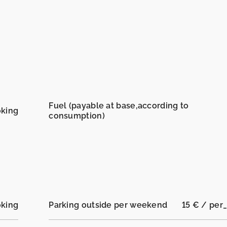
Fuel (payable at base,according to
oking
consumption)
oking
Parking outside per weekend
15 € / per