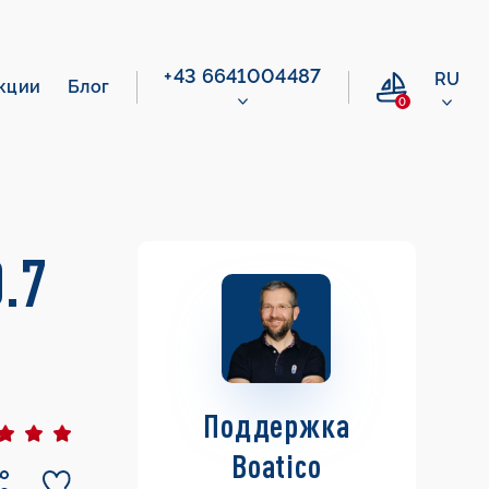
+43 6641004487
RU
кции
Блог
0
0.7
Поддержка
Boatico