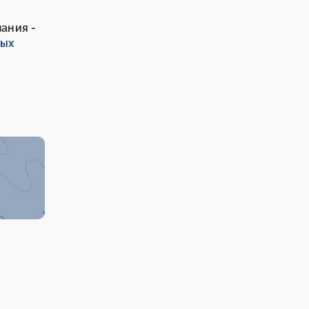
лания -
мых