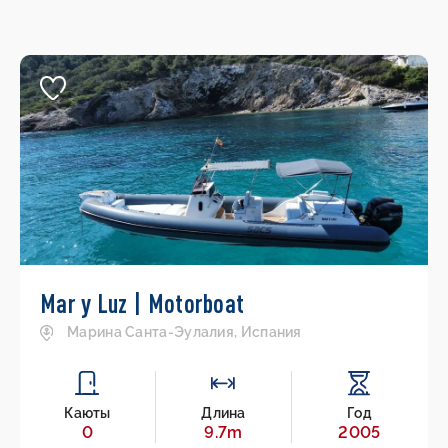
Mar y Luz | Motorboat
Марина Санта-Эулалия, Испания
Каюты
Длина
Год
0
9.7m
2005