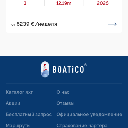
3
12.19m
2025
6239 €/неделя
от
Каталог яхт
О нас
Акции
Отзывы
Бесплатный запрос
Официальное уведомление
Маршруты
Страхование чартера