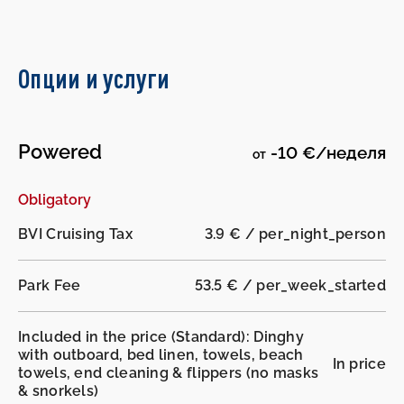
Опции и услуги
Powered
-10 €/неделя
от
-
-
Obligatory
BVI Cruising Tax
3.9 € / per_night_person
Park Fee
53.5 € / per_week_started
Included in the price (Standard): Dinghy
with outboard, bed linen, towels, beach
In price
towels, end cleaning & flippers (no masks
& snorkels)