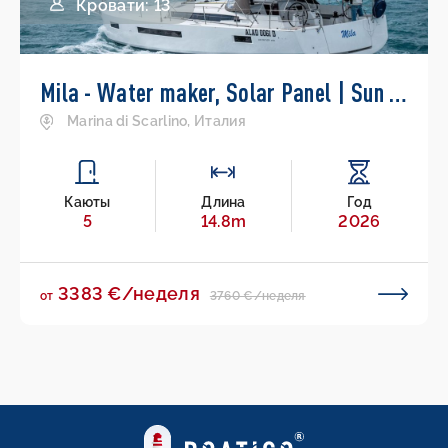
Кровати: 13
Mila - Water maker, Solar Panel | Sun Odyssey 490
Marina di Scarlino, Италия
Каюты
Длина
Год
5
14.8m
2026
3383 €/неделя
3760 €/неделя
от