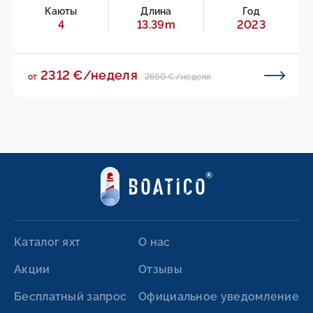
Каюты
Длина
Год
4
13.39m
2023
2312 €/неделя
2690 €/неделя
от
Каталог яхт
О нас
Акции
Отзывы
Бесплатный запрос
Официальное уведомление