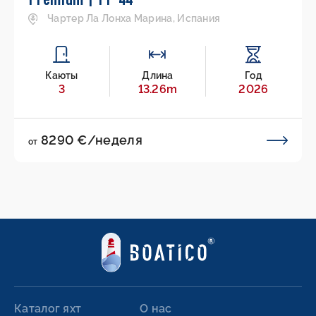
Чартер Ла Лонха Марина, Испания
Каюты
Длина
Год
3
13.26m
2026
8290 €/неделя
от
Каталог яхт
О нас