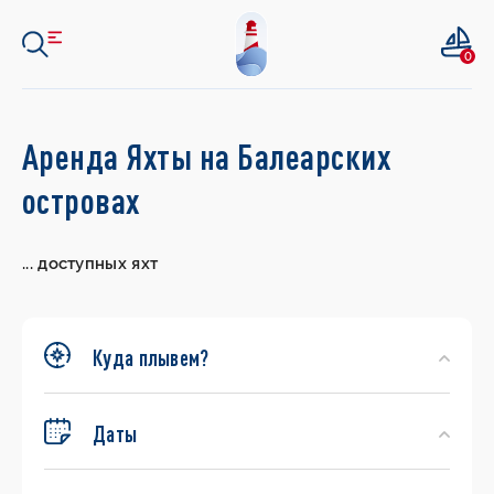
0
Search
Аренда Яхты на Балеарских
Yachts
островах
...
доступных яхт
Куда плывем?
Даты