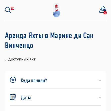
0
Search
Аренда Яхты в Марине ди Сан
Yachts
Винченцо
...
доступных яхт
Куда плывем?
Даты