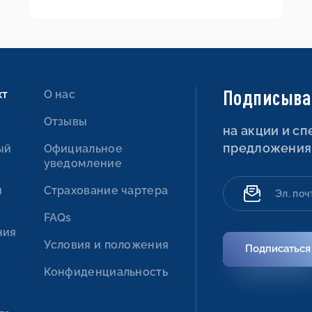
Подписыва
хт
О нас
Отзывы
на акции и с
предложения
ый
Официальное
уведомление
ы
Страхование чартера
FAQs
ния
Условия и положения
Подписаться
Конфиденциальность