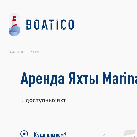
Главная
Яхты
Search
Аренда Яхты Marina
Yachts
...
доступных яхт
Куда плывем?