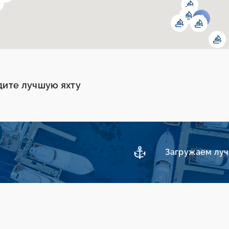
дите лучшую яхту
Загружаем лучш