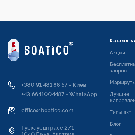
Каталог я
Акции
Бесплатн
запрос
Маршрут
+380 91 481 88 57 - Киев
+43 6641004487 - WhatsApp
Лучшие
направле
office@boatico.com
Типы яхт
Блог
Гусхаусштрасе 2/1
1040 Вена, Австрия