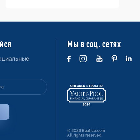
до выхода в море
йся
Мы в соц. сетях
пециальные
© 2026 Boatico.com
All rights reserved