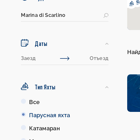
Даты
Най
Тип Яхты
Тип
Все
Яхты
Парусная яхта
Катамаран