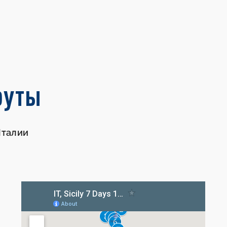
руты
Италии