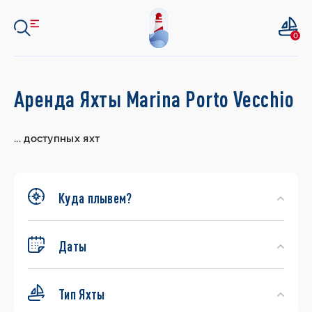
0
Search
Аренда Яхты Marina Porto Vecchio
Yachts
...
доступных яхт
Куда плывем?
Даты
Тип Яхты