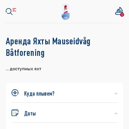
0
Search
Аренда Яхты Mauseidvåg
Yachts
Båtforening
...
доступных яхт
Куда плывем?
Даты