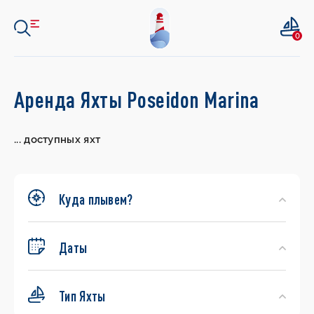
0
Search
Аренда Яхты Poseidon Marina
Yachts
...
доступных яхт
Куда плывем?
Даты
Тип Яхты