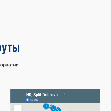
руты
Хорватии