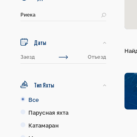
Даты
Най
Тип Яхты
Тип
Все
Яхты
Парусная яхта
Катамаран