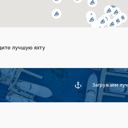
дите лучшую яхту
Загружаем лучш