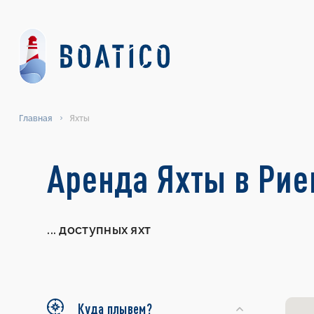
Главная
Яхты
Search
Аренда Яхты в Рие
Yachts
...
доступных яхт
Куда плывем?