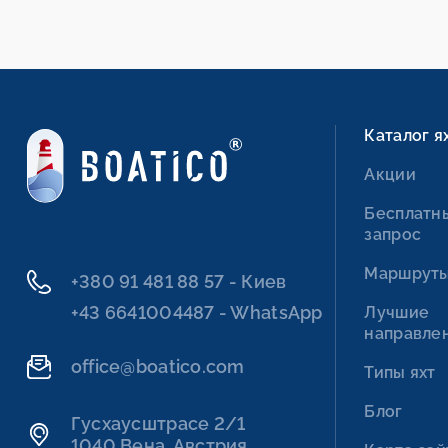
Каталог я
Акции
Бесплатн
запрос
Маршрут
+380 91 481 88 57 - Киев
+43 6641004487 - WhatsApp
Лучшие
направле
office@boatico.com
Типы яхт
Блог
Гусхаусштрасе 2/1
1040 Вена, Австрия