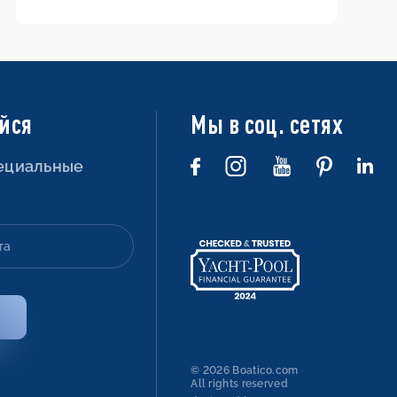
Хорватии —
маршруты и
информация
йся
Мы в соц. сетях
пециальные
© 2026 Boatico.com
All rights reserved