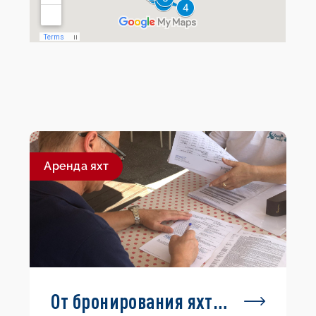
Aренда яхт
От бронирования яхты