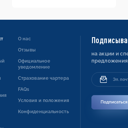
до выхода в море
Подписыва
хт
О нас
Отзывы
на акции и с
предложения
ый
Официальное
уведомление
ы
Страхование чартера
FAQs
ния
Условия и положения
Подписаться
Конфиденциальность