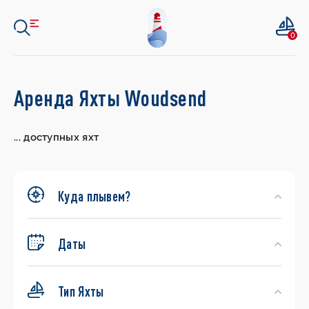
0
Search
Аренда Яхты Woudsend
Yachts
...
доступных яхт
Куда плывем?
Даты
Тип Яхты