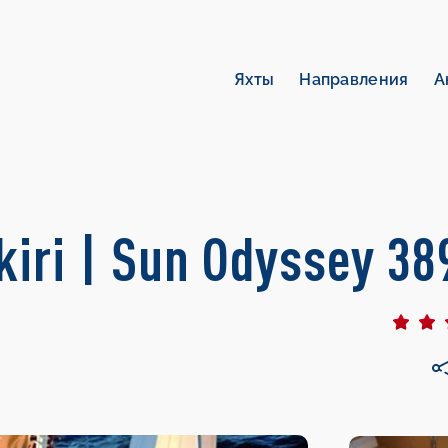
Яхты
Направления
А
iri | Sun Odyssey 38