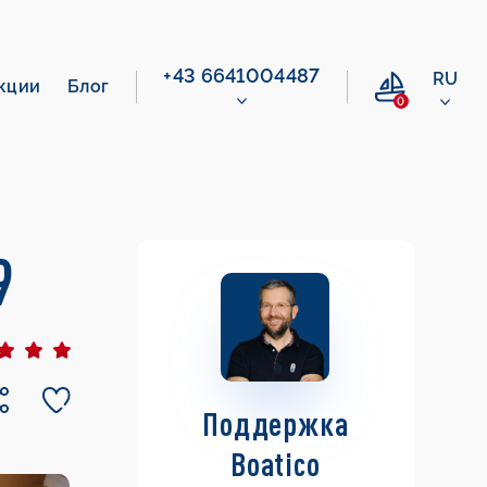
+43 6641004487
RU
кции
Блог
0
9
Поддержка
Boatico