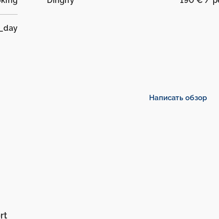
oking
Dinghy
190 € / 
r_day
Написать обзор
rt