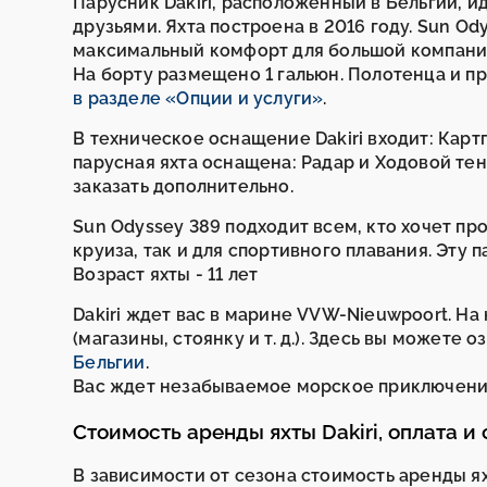
Парусник Dakiri, расположенный в Бельгии, и
друзьями. Яхта построена в 2016 году. Sun Od
максимальный комфорт для большой компании
На борту размещено 1 гальюн. Полотенца и п
в разделе «Опции и услуги»
.
В техническое оснащение Dakiri входит: Карт
парусная яхта оснащена: Радар и Ходовой тен
заказать дополнительно.
Sun Odyssey 389 подходит всем, кто хочет про
круиза, так и для спортивного плавания. Эту
Возраст яхты - 11 лет
Dakiri ждет вас в марине VVW-Nieuwpoort. На
(магазины, стоянку и т. д.). Здесь вы может
Бельгии
.
Вас ждет незабываемое морское приключени
Стоимость аренды яхты Dakiri, оплата и
В зависимости от сезона стоимость аренды ях