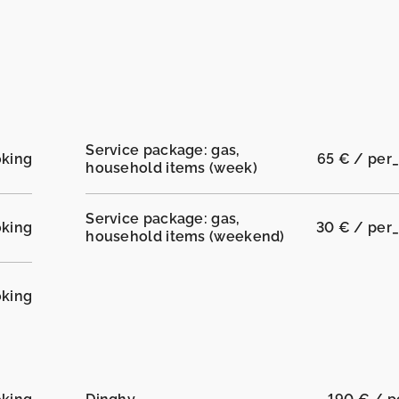
Service package: gas,
oking
65 € / per
household items (week)
Service package: gas,
oking
30 € / per
household items (weekend)
oking