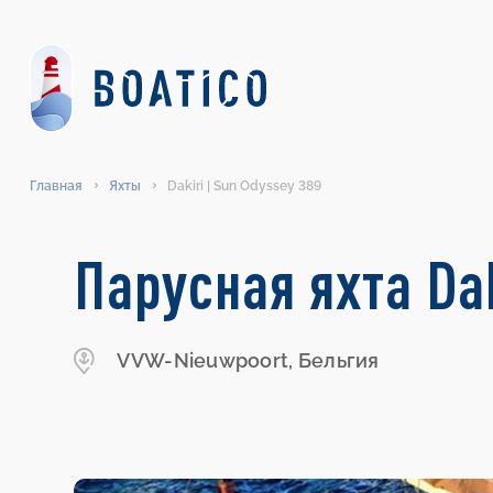
Главная
Яхты
Dakiri | Sun Odyssey 389
Парусная яхта Dak
VVW-Nieuwpoort, Бельгия