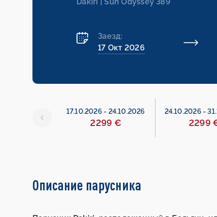
Dakiri | Sun Odyssey 389
Заезд:
17 Окт 2026
26
-
17.10.2026
17.10.2026
-
24.10.2026
24.10.2026
-
31
299 €
2299 €
2299 
Описание парусника