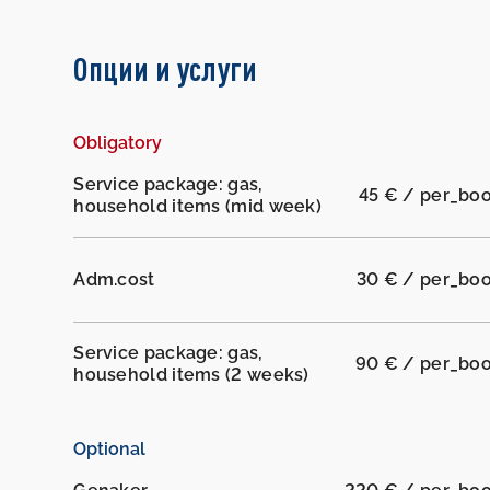
Опции и услуги
Obligatory
Service package: gas,
45 € / per_bo
household items (mid week)
Adm.cost
30 € / per_bo
Service package: gas,
90 € / per_bo
household items (2 weeks)
Optional