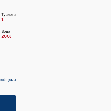
Туалеты
1
Вода
200l
шей цены