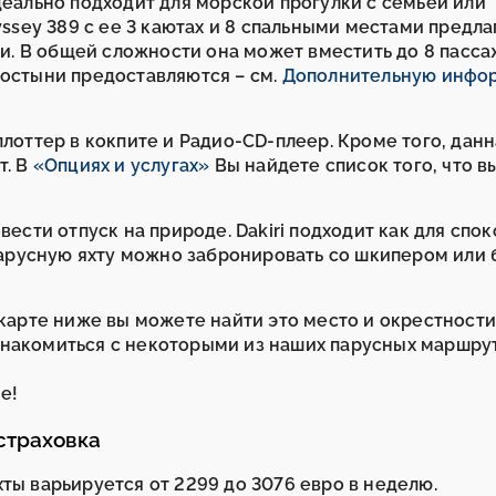
деально подходит для морской прогулки с семьей или
yssey 389 с ее 3 каютах и 8 спальными местами предла
. В общей сложности она может вместить до 8 пасса
ростыни предоставляются – см.
Дополнительную инфо
плоттер в кокпите и Радио-CD-плеер. Кроме того, дан
т. В
«Опциях и услугах»
Вы найдете список того, что 
вести отпуск на природе. Dakiri подходит как для спо
 парусную яхту можно забронировать со шкипером или 
 карте ниже вы можете найти это место и окрестност
е ознакомиться с некоторыми из наших парусных маршр
е!
 страховка
ты варьируется от 2299 до 3076 евро в неделю.