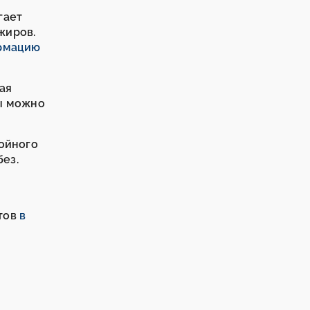
гает
жиров.
рмацию
ная
вы можно
койного
без.
и
утов
в