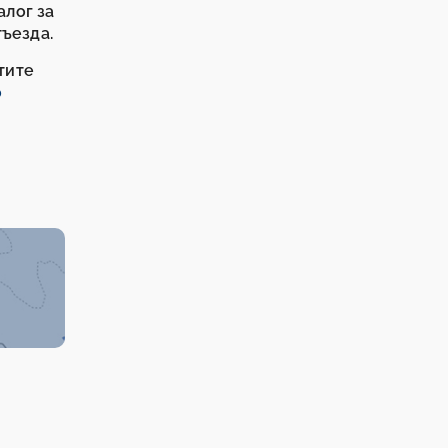
лог за
ъезда.
тите
о