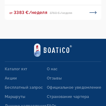
3383 €/неделя
3760 €/неделя
от
Каталог яхт
О нас
Акции
Отзывы
Бесплатный запрос
Официальное уведомление
Маршруты
Страхование чартера
Лучшие направления
FAQs