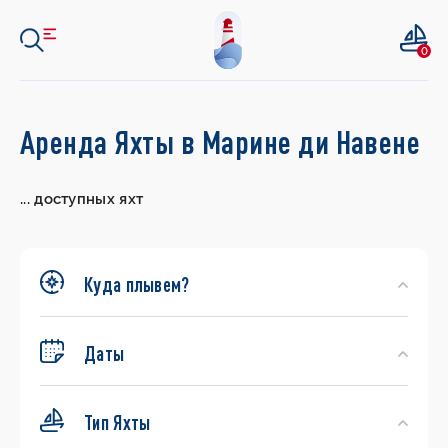
0
Search
Аренда Яхты в Марине ди Навене
Yachts
...
доступных яхт
Куда плывем?
Даты
Тип Яхты