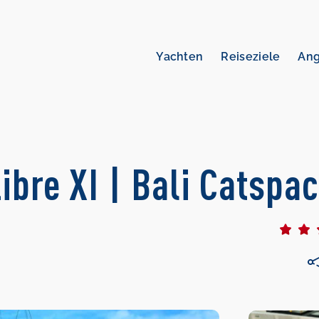
Yachten
Reiseziele
An
bre XI | Bali Catspa