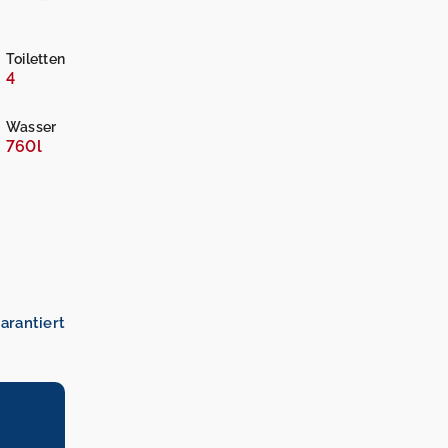
Toiletten
4
Wasser
760l
arantiert