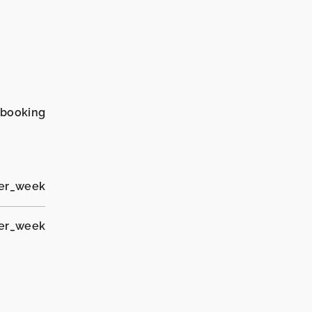
_booking
per_week
per_week