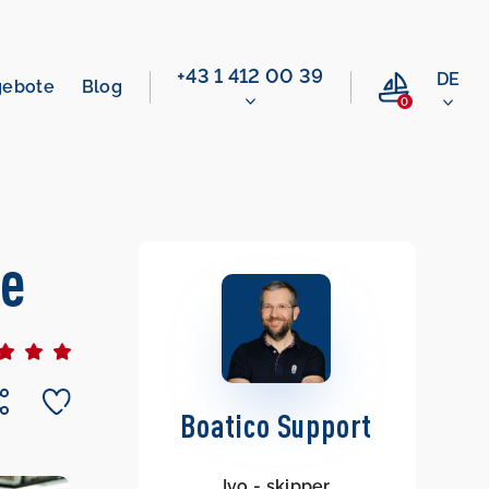
+43 1 412 00 39
DE
gebote
Blog
0
ce
Boatico Support
Ivo - skipper