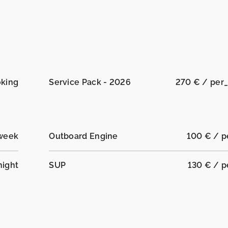
oking
Service Pack - 2026
270 € / per
week
Outboard Engine
100 € / 
night
SUP
130 € / 