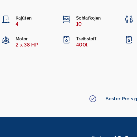
Kajüten
Schlafkojen
4
10
Motor
Treibstoff
2 x 38 HP
400l
Bester Preis g