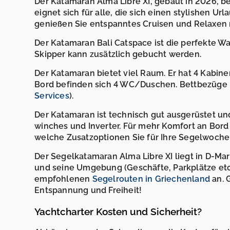
Der Katamaran Alma Libre XI, gebaut in 2026, be
eignet sich für alle, die sich einen stylishen U
genießen Sie entspanntes Cruisen und Relaxen mi
Der Katamaran Bali Catspace ist die perfekte Wa
Skipper kann zusätzlich gebucht werden.
Der Katamaran bietet viel Raum. Er hat 4 Kabine
Bord befinden sich 4 WC/Duschen. Bettbezüge 
Services
).
Der Katamaran ist technisch gut ausgerüstet und v
winches und Inverter. Für mehr Komfort an Bord 
welche Zusatzoptionen Sie für Ihre Segelwoch
Der Segelkatamaran Alma Libre XI liegt in D-Mar
und seine Umgebung (Geschäfte, Parkplätze etc.
empfohlenen
Segelrouten in Griechenland
an. 
Entspannung und Freiheit!
Yachtcharter Kosten und Sicherheit?