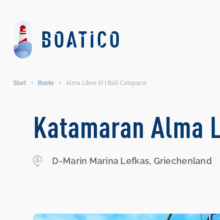
Start
Boote
Alma Libre XI | Bali Catspace
Katamaran Alma Li
D-Marin Marina Lefkas, Griechenland