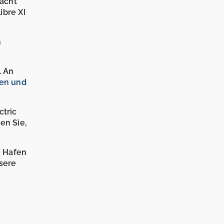
Yacht
ibre XI
n
. An
en und
ctric
en Sie,
n Hafen
sere