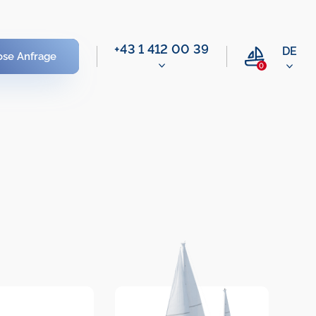
+43 1 412 00 39
DE
ose Anfrage
0