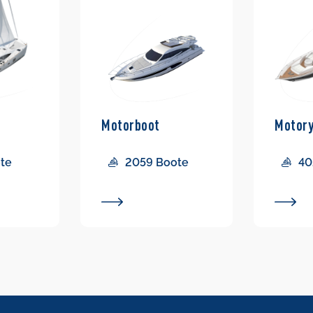
Motorboot
Motor
ote
2059 Boote
40