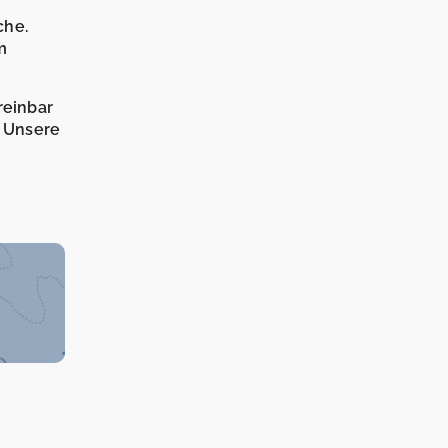
che.
m
reinbar
. Unsere