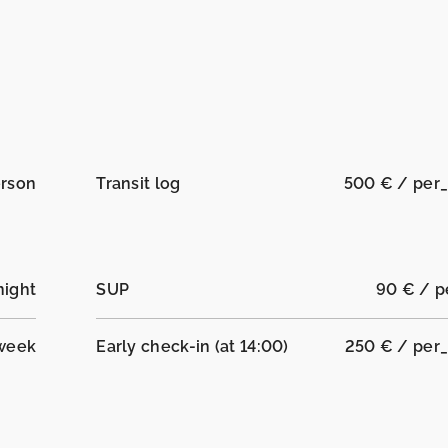
erson
Transit log
500 € / per
night
SUP
90 € / 
week
Early check-in (at 14:00)
250 € / per