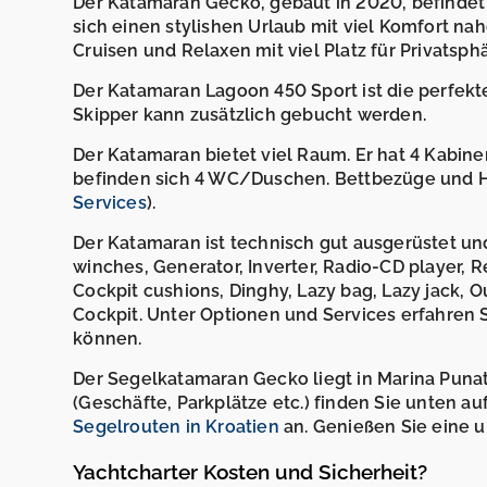
Der Katamaran Gecko, gebaut in 2020, befindet si
sich einen stylishen Urlaub mit viel Komfort n
Cruisen und Relaxen mit viel Platz für Privatsphä
Der Katamaran Lagoon 450 Sport ist die perfekte
Skipper kann zusätzlich gebucht werden.
Der Katamaran bietet viel Raum. Er hat 4 Kabine
befinden sich 4 WC/Duschen. Bettbezüge und H
Services
).
Der Katamaran ist technisch gut ausgerüstet und 
winches, Generator, Inverter, Radio-CD player, 
Cockpit cushions, Dinghy, Lazy bag, Lazy jack, O
Cockpit. Unter Optionen und Services erfahren 
können.
Der Segelkatamaran Gecko liegt in Marina Punat
(Geschäfte, Parkplätze etc.) finden Sie unten a
Segelrouten in Kroatien
an. Genießen Sie eine u
Yachtcharter Kosten und Sicherheit?