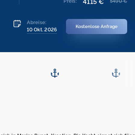
4115 €
Preis:
5490 €
Abreise:
Kostenlose Anfrage
10 Okt. 2026
7.10.2026
17.10.2026
-
24.10.2026
24.10.2026
-
31.10.2