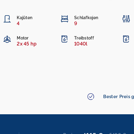
Kajüten
Schlafkojen
4
9
Motor
Treibstoff
2x 45 hp
1040l
Bester Preis g