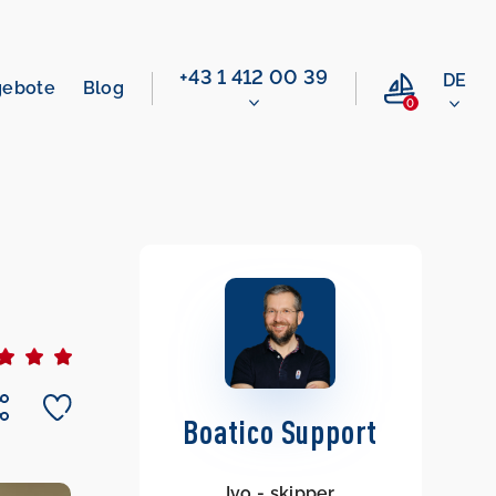
+43 1 412 00 39
DE
gebote
Blog
0
Boatico Support
Ivo - skipper