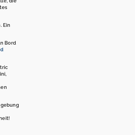
lle, die
tes
. Ein
An Bord
nd
tric
ni,
hen
Umgebung
heit!