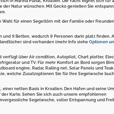
ch in Marina Punat, Kroatien. Die Yacht eignet sich für a
ahe der Natur wünschen. Mit Gecko genießen Sie entspann
re.
 Wahl für einen Segeltörn mit der Familie oder Freunden
n und 9 Betten, wodurch 9 Personen darin platz finden. 
andtücher sind vorhanden (mehr Info siehe
Optionen u
verfügt über Air condition, Autopilot, Chart plotter, Elec
Refrigerator und TV. Für mehr Komfort an Bord sorgen Bimi
utboard engine, Radar, Railing net, Solar Panels und Teak
Sie, welche Zusatzoptionen Sie für Ihre Segelwoche buc
, einer netten Basis in Kroatien. Den Hafen und seine 
uf der Karte. Sehen Sie sich auch unsere empfohlenen
nvergessliche Segelwoche, voller Entspannung und Frei