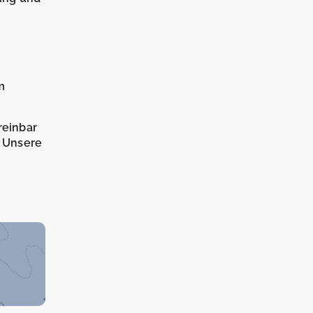
m
reinbar
. Unsere