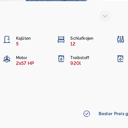
Kajüten
Schlafkojen
5
12
Motor
Treibstoff
2x57 HP
920l
Bester Preis g