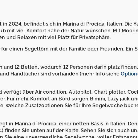
 2024, befindet sich in Marina di Procida, Italien. Die Y
rlaub mit viel Komfort nahe der Natur wünschen. Mit Moori
 und Relaxen mit viel Platz für Privatsphäre.
für einen Segeltörn mit der Familie oder Freunden. Ein 
n und 12 Betten, wodurch 12 Personen darin platz finden
und Handtücher sind vorhanden (mehr Info siehe
Option
verfügt über Air condition, Autopilot, Chart plotter, Coc
er. Für mehr Komfort an Bord sorgen Bimini, Lazy jack un
Sie, welche Zusatzoptionen Sie für Ihre Segelwoche buch
 in Marina di Procida, einer netten Basis in Italien. De
) finden Sie unten auf der Karte. Sehen Sie sich auch un
n Sie eine unvergessliche Segelwoche, voller Entspann