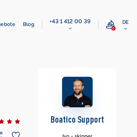
+43 1 412 00 39
DE
gebote
Blog
0
Boatico Support
Ivo - skipper