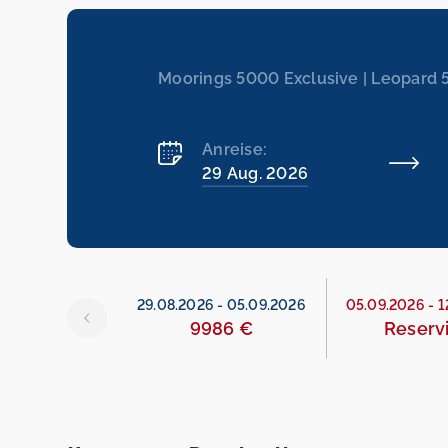
Moorings 5000 Exclusive | Leopard 
Anreise:
29 Aug. 2026
6
-
29.08.2026
29.08.2026
-
05.09.2026
05.09.2026
-
1
986 €
9986 €
Reserv