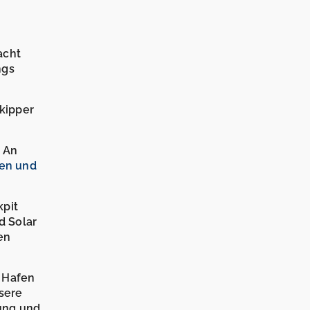
acht
ngs
Skipper
. An
en und
kpit
d Solar
en
n Hafen
sere
ung und