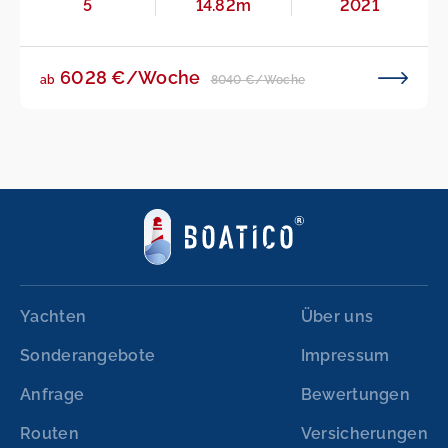
5
14.82m
2021
6028 €/Woche
8040 €/Woche
ab
Yachten
Über uns
Sonderangebote
Impressum
Anfrage
Bewertungen
Routen
Versicherungen