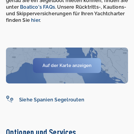
genau Sie ein Segelboot mieten können, finden Sie
unter
Boatico's FAQs
. Unsere Rücktritts-, Kautions-
und Skipperversicherungen für Ihren Yachtcharter
finden Sie
hier
.
Auf der Karte anzeigen
Siehe Spanien Segelrouten
-
-
Optionen und Services