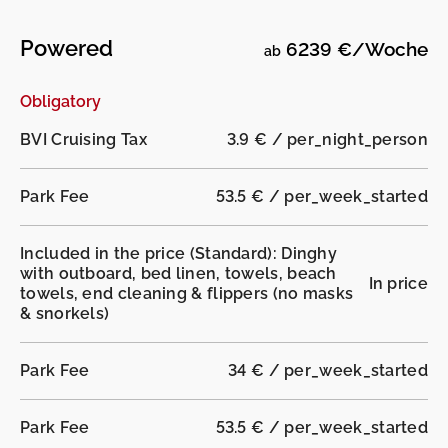
Powered
6239 €/Woche
ab
Obligatory
-
-
BVI Cruising Tax
3.9 € / per_night_person
Park Fee
53.5 € / per_week_started
Included in the price (Standard): Dinghy
with outboard, bed linen, towels, beach
In price
towels, end cleaning & flippers (no masks
& snorkels)
Park Fee
34 € / per_week_started
Park Fee
53.5 € / per_week_started