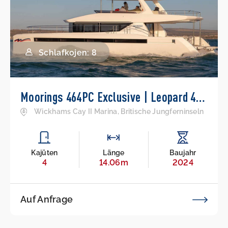
Schlafkojen: 8
Moorings 464PC Exclusive | Leopard 46PC
Wickhams Cay II Marina, Britische Jungferninseln
Kajüten
Länge
Baujahr
4
14.06m
2024
Auf Anfrage