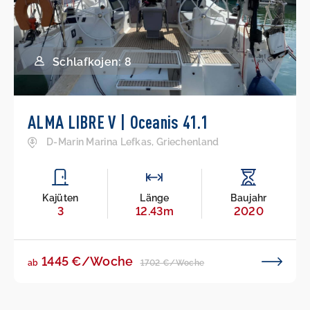
Schlafkojen: 8
ALMA LIBRE V | Oceanis 41.1
D-Marin Marina Lefkas, Griechenland
Kajüten
Länge
Baujahr
3
12.43m
2020
1445 €/Woche
1702 €/Woche
ab