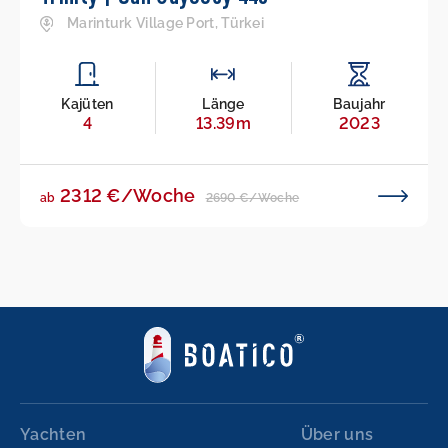
Marinturk Village Port, Türkei
Kajüten
Länge
Baujahr
4
13.39m
2023
2312 €/Woche
2690 €/Woche
ab
Yachten
Über uns