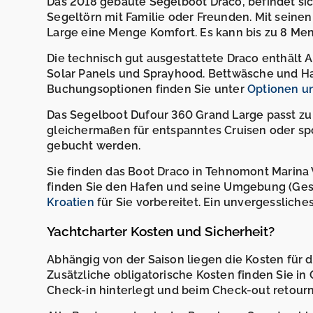
Das 2018 gebaute Segelboot Draco, befindet sich
Segeltörn mit Familie oder Freunden. Mit seine
Large eine Menge Komfort. Es kann bis zu 8 Me
Die technisch gut ausgestattete Draco enthält Aut
Solar Panels und Sprayhood. Bettwäsche und Ha
Buchungsoptionen finden Sie unter
Optionen u
Das Segelboot Dufour 360 Grand Large passt zu a
gleichermaßen für entspanntes Cruisen oder spo
gebucht werden.
Sie finden das Boot Draco in Tehnomont Marina V
finden Sie den Hafen und seine Umgebung (Gesch
Kroatien
für Sie vorbereitet. Ein unvergessliche
Yachtcharter Kosten und Sicherheit?
Abhängig von der Saison liegen die Kosten für 
Zusätzliche obligatorische Kosten finden Sie in
Check-in hinterlegt und beim Check-out retourni