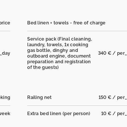
price
Bed linen + towels - free of charge
Service pack (Final cleaning,
laundry, towels, 1x cooking
gas bottle, dinghy and
r_day
340 € / per
outboard engine, document
preparation and registration
of the guests)
oking
Railing net
150 € / per
week
Extra bed linen (per person)
10 € / per