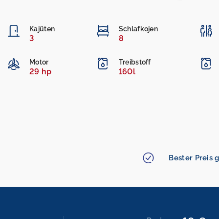
Kajüten
Schlafkojen
3
8
Motor
Treibstoff
29 hp
160l
Bester Preis g