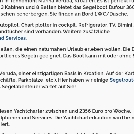
 in Tehnomont Marina Veruda, Kroatien. Es ist perfekt fü
n 3 Kabinen und 8 Betten bietet das Segelboot Dufour 36
nschen beherbergen. Sie finden an Bord 1 WC/Dusche.
opilot, Chart plotter in cockpit, Refrigerator, TV, Bimini
ndtücher sind vorhanden. Weitere zusätzliche
nd Services
.
llen, die einen naturnahen Urlaub erleben wollen. Die D
rtliches Segeln geeignet. Das Boot kann mit oder ohne 
eruda, einer einzigartigen Basis in Kroatien. Auf der Kar
äfte, Parkplätze, etc.). Hier haben wir einige
Segelrout
s Segelabenteuer wartet auf Sie!
diesen Yachtcharter zwischen und 2356 Euro pro Woche.
 Optionen und Services. Die Yachtcharterkaution wird bei
ert.