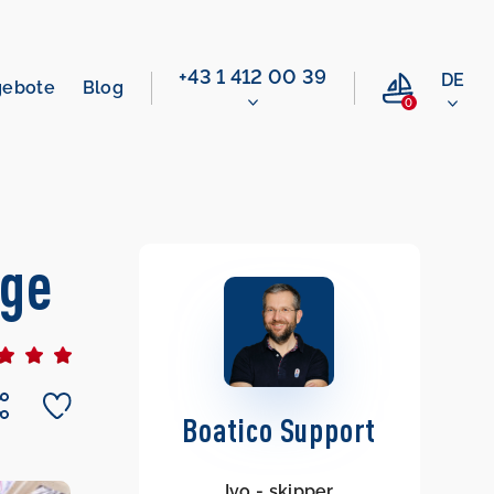
+43 1 412 00 39
DE
gebote
Blog
0
rge
Boatico Support
Ivo - skipper