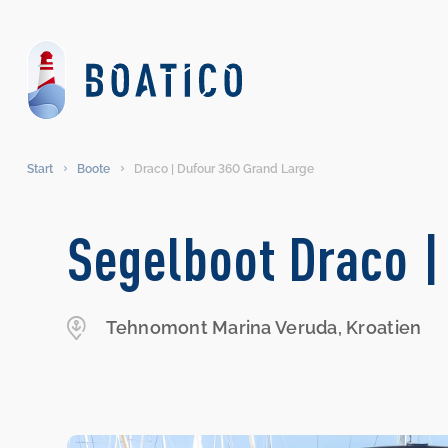
Start
Boote
Draco | Dufour 360 Grand Large
Segelboot Draco |
Tehnomont Marina Veruda, Kroatien