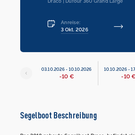
Draco | Dufour 360 Grand Large
Anreise:
3 Okt. 2026
6
-
03.10.2026
03.10.2026
-
10.10.2026
10.10.2026
-
1
465 €
-10 €
-10 
Segelboot Beschreibung