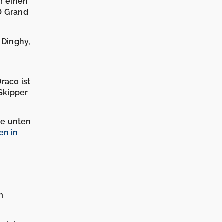
r einen
0 Grand
, Dinghy,
raco ist
Skipper
te unten
en in
m