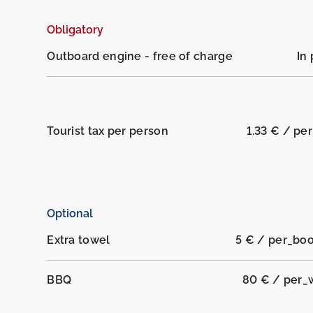
Obligatory
Outboard engine - free of charge
In 
Tourist tax per person
1.33 € / pe
Optional
Extra towel
5 € / per_bo
BBQ
80 € / per_