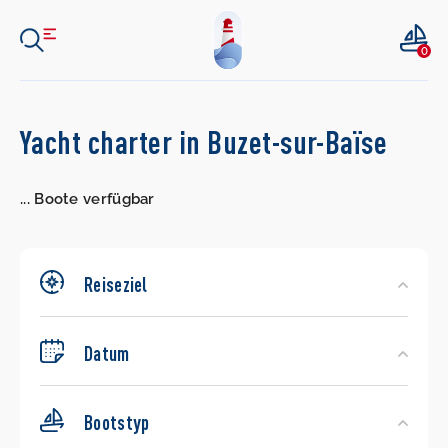
0
Search
Yacht charter in Buzet-sur-Baïse
Yachts
...
Boote verfügbar
Reiseziel
Datum
Bootstyp