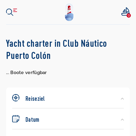
0
Search
Yacht charter in Club Náutico
Yachts
Puerto Colón
...
Boote verfügbar
Reiseziel
Datum