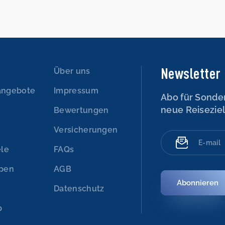
Newsletter
n
Über uns
angebote
Impressum
Abo für Sonde
neue Reisezie
Bewertungen
Versicherungen
ele
FAQs
ypen
AGB
Abonnieren
Datenschutz
p