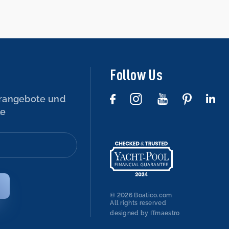
Follow Us
rangebote und
le
© 2026 Boatico.com
All rights reserved
designed by ITmaestro