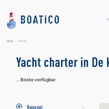
Start
Boote
Search
Yacht charter in De
Yachts
...
Boote verfügbar
Reiseziel