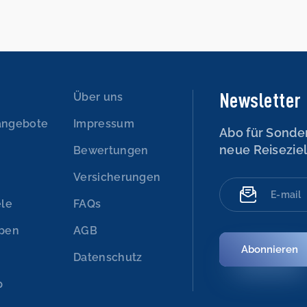
Newsletter
n
Über uns
angebote
Impressum
Abo für Sonde
neue Reisezie
Bewertungen
Versicherungen
ele
FAQs
ypen
AGB
Abonnieren
Datenschutz
p