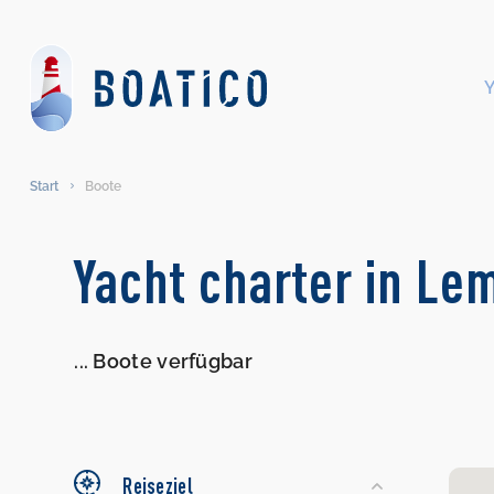
Start
Boote
Search
Yacht charter in L
Yachts
...
Boote verfügbar
Reiseziel