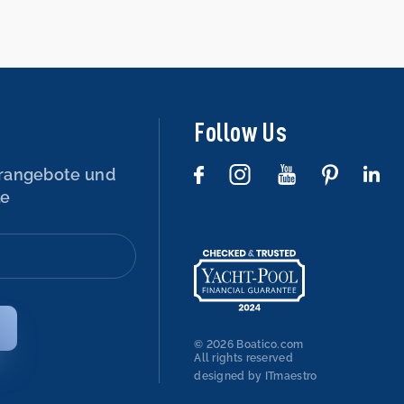
Follow Us
rangebote und
le
© 2026 Boatico.com
All rights reserved
designed by ITmaestro