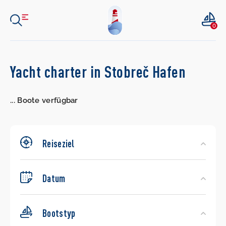
0
Search
Yacht charter in Stobreč Hafen
Yachts
...
Boote verfügbar
Reiseziel
Datum
Bootstyp