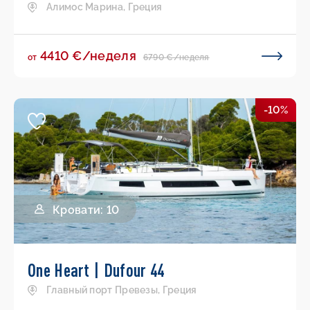
Алимос Марина, Греция
4410 €/неделя
6790 €/неделя
от
-10%
Кровати: 10
One Heart | Dufour 44
Главный порт Превезы, Греция