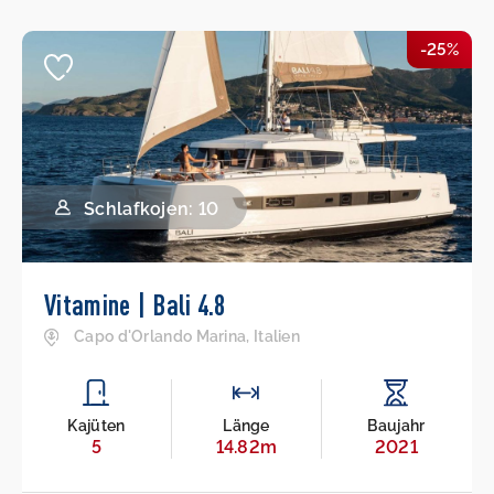
-25%
Schlafkojen: 10
Vitamine | Bali 4.8
Capo d'Orlando Marina, Italien
Kajüten
Länge
Baujahr
5
14.82m
2021