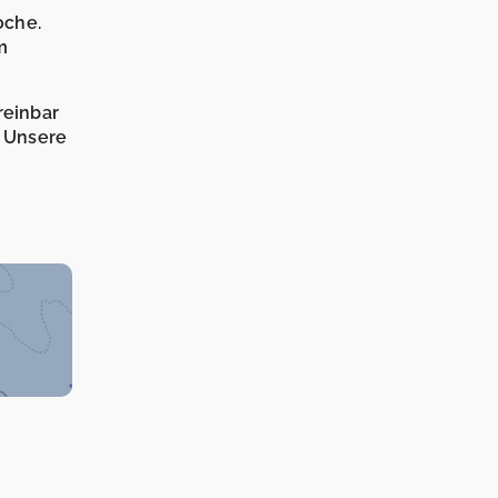
oche.
m
reinbar
. Unsere