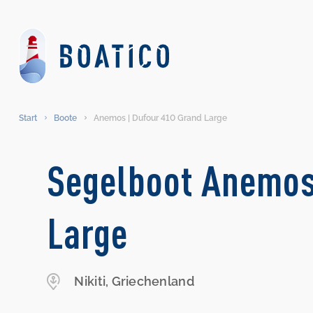
Start
Boote
Anemos | Dufour 410 Grand Large
Segelboot Anemos
Large
Nikiti, Griechenland