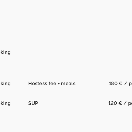
oking
oking
Hostess fee + meals
180 € / p
oking
SUP
120 € / 