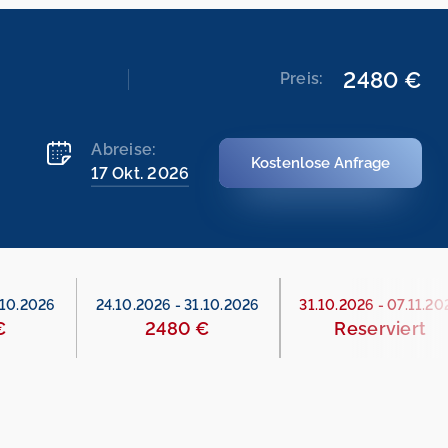
2480 €
Preis:
Abreise:
Kostenlose Anfrage
17 Okt. 2026
.10.2026
24.10.2026
-
31.10.2026
31.10.2026
-
07.11.20
€
2480 €
Reserviert