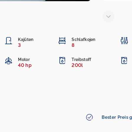
Kajüten
Schlafkojen
3
8
Motor
Treibstoff
40 hp
200l
Bester Preis g