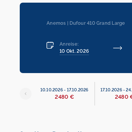
Anemos | Dufour 410 Grand Large
Anreise:
10 Okt. 2026
6
-
10.10.2026
10.10.2026
-
17.10.2026
17.10.2026
-
24
erviert
2480 €
2480 