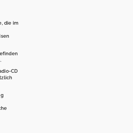
e, die im
isen
befinden
s
.
Radio-CD
tzlich
ng
che