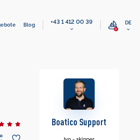
+43 1 412 00 39
DE
gebote
Blog
0
Boatico Support
Ivo - skipper