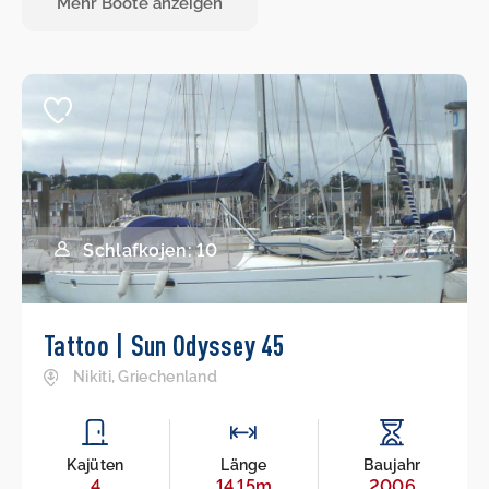
Mehr Boote anzeigen
Schlafkojen: 10
Tattoo | Sun Odyssey 45
Nikiti, Griechenland
Kajüten
Länge
Baujahr
4
14.15m
2006