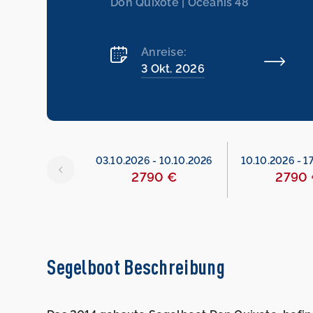
Don Quixote | Oceanis 48
Anreise:
3 Okt. 2026
6
-
03.10.2026
03.10.2026
-
10.10.2026
10.10.2026
-
1
erviert
2790 €
2790
Segelboot Beschreibung