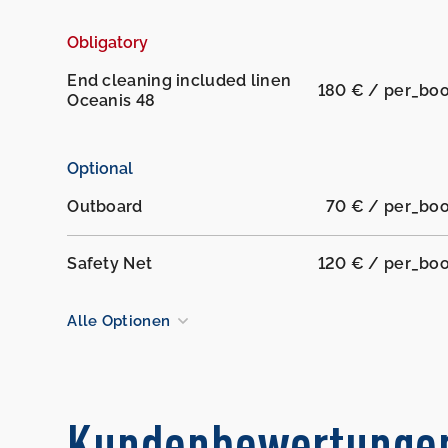
Obligatory
End cleaning included linen
180 € / per_bo
Oceanis 48
Optional
Outboard
70 € / per_bo
Safety Net
120 € / per_bo
Alle Optionen
Kundenbewertunge