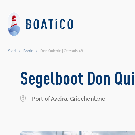
Start
Boote
Don Quixote | Oceanis 48
Segelboot Don Qui
Port of Avdira, Griechenland