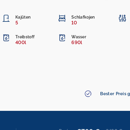
Kajüten
Schlafkojen
5
10
Treibstoff
Wasser
400l
690l
Bester Preis g