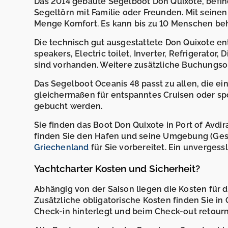
Das 2014 gebaute Segelboot Don Quixote, befindet
Segeltörn mit Familie oder Freunden. Mit seine
Menge Komfort. Es kann bis zu 10 Menschen be
Die technisch gut ausgestattete Don Quixote enth
speakers, Electric toilet, Inverter, Refrigerato
sind vorhanden. Weitere zusätzliche Buchungso
Das Segelboot Oceanis 48 passt zu allen, die ei
gleichermaßen für entspanntes Cruisen oder spo
gebucht werden.
Sie finden das Boot Don Quixote in Port of Avdir
finden Sie den Hafen und seine Umgebung (Gesch
Griechenland
für Sie vorbereitet. Ein unvergess
Yachtcharter Kosten und Sicherheit?
Abhängig von der Saison liegen die Kosten für
Zusätzliche obligatorische Kosten finden Sie in
Check-in hinterlegt und beim Check-out retourni