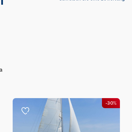
a
-30%