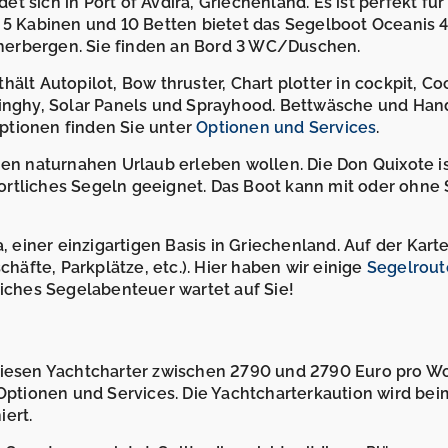
 sich in Port of Avdira, Griechenland. Es ist perfekt für
n 5 Kabinen und 10 Betten bietet das Segelboot Oceanis 
herbergen. Sie finden an Bord 3 WC/Duschen.
ält Autopilot, Bow thruster, Chart plotter in cockpit, Co
r, Dinghy, Solar Panels und Sprayhood. Bettwäsche und Ha
ptionen finden Sie unter
Optionen und Services
.
nen naturnahen Urlaub erleben wollen. Die Don Quixote i
rtliches Segeln geeignet. Das Boot kann mit oder ohne 
a, einer einzigartigen Basis in Griechenland. Auf der Kart
äfte, Parkplätze, etc.). Hier haben wir einige
Segelrout
liches Segelabenteuer wartet auf Sie!
 diesen Yachtcharter zwischen 2790 und 2790 Euro pro W
 Optionen und Services. Die Yachtcharterkaution wird bei
ert.