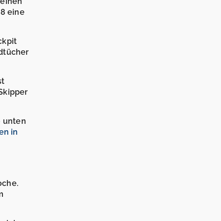
 einen
48 eine
ckpit
ndtücher
st
Skipper
e unten
en in
oche.
m