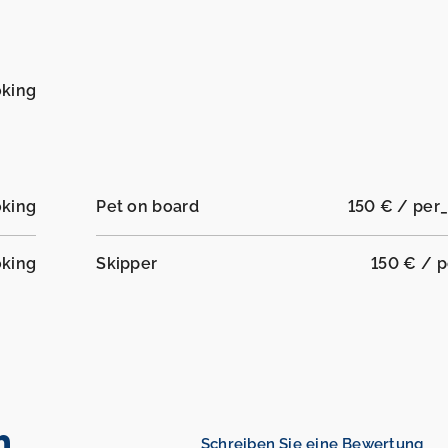
oking
oking
Pet on board
150 € / per
oking
Skipper
150 € / p
n
Schreiben Sie eine Bewertung