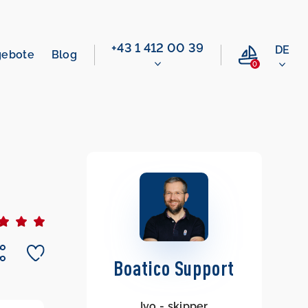
+43 1 412 00 39
DE
gebote
Blog
0
Boatico Support
Ivo - skipper